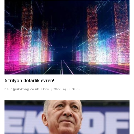
5 trilyon dolarlık evren!
hello@uk4mag.co.uk
Ekim 3, 2022
0
65