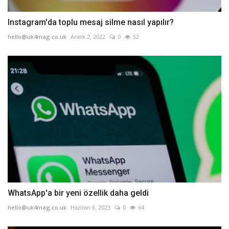
Instagram'da toplu mesaj silme nasıl yapılır?
hello@uk4mag.co.uk
Aralık 2, 2022
0
52
WhatsApp'a bir yeni özellik daha geldi
hello@uk4mag.co.uk
Haziran 6, 2023
0
64