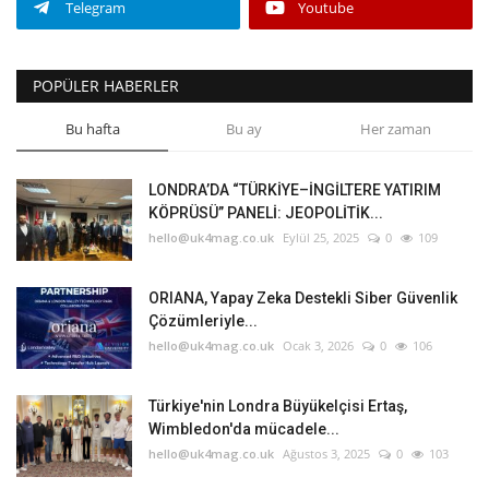
Telegram
Youtube
POPÜLER HABERLER
Bu hafta
Bu ay
Her zaman
LONDRA’DA “TÜRKİYE–İNGİLTERE YATIRIM
KÖPRÜSÜ” PANELİ: JEOPOLİTİK...
hello@uk4mag.co.uk
Eylül 25, 2025
0
109
ORIANA, Yapay Zeka Destekli Siber Güvenlik
Çözümleriyle...
hello@uk4mag.co.uk
Ocak 3, 2026
0
106
Türkiye'nin Londra Büyükelçisi Ertaş,
Wimbledon'da mücadele...
hello@uk4mag.co.uk
Ağustos 3, 2025
0
103