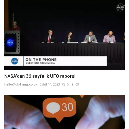
NASA'dan 36 sayfalık UFO raporu!
hello@uk4mag.co.uk
Eylül 14, 2023
0
69