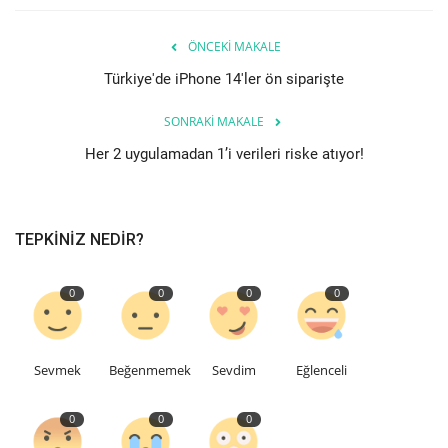
Etkinlik
ÖNCEKI MAKALE
Türkiye'de iPhone 14'ler ön siparişte
Teknoloji
SONRAKI MAKALE
Hakkımızda
Her 2 uygulamadan 1’i verileri riske atıyor!
Galeri
TEPKINIZ NEDIR?
İletişim
0
0
0
0
Dilim
English
Turkish
Sevmek
Beğenmemek
Sevdim
Eğlenceli
0
0
0