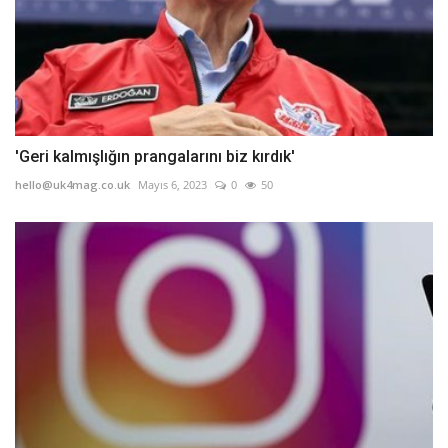
'Geri kalmışlığın prangalarını biz kırdık'
hello@uk4mag.co.uk
Mayıs 6, 2023
0
50