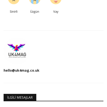
Sinirli
Üzgün
Vay
hello@uk4mag.co.uk
İLGILI MESAJLAR