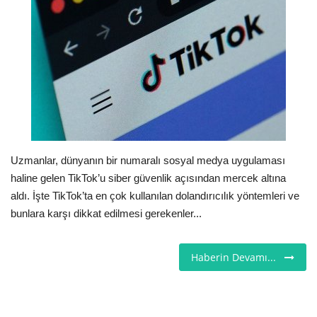
Seri İlanlar
İngiltere
Videolar
İş & Ekonomi
Uzmanlar, dünyanın bir numaralı sosyal medya uygulaması
Pazaryeri
haline gelen TikTok’u siber güvenlik açısından mercek altına
aldı. İşte TikTok’ta en çok kullanılan dolandırıcılık yöntemleri ve
Kültür - Sanat
bunlara karşı dikkat edilmesi gerekenler...
Firma Rehberi
Haberin Devamı...
Restoranlar
Sağlık