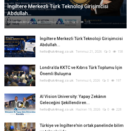
İngiltere Merkezli Türk Teknoloji Girişimcisi
Abdullah...
hello@uk4mag.co.uk
Temmuz 25, 2026
0
115
İngiltere Merkezli Türk Teknoloji Girişimcisi
Abdullah...
hello@uk4mag.co.uk
Temmuz 21, 2026
0
158
Londra’da KKTC ve Kıbrıs Türk Toplumu İçin
Önemli Buluşma
hello@uk4mag.co.uk
Temmuz 6, 2026
0
197
AI Vision University: Yapay Zekânın
Geleceğini Şekillendiren...
hello@uk4mag.co.uk
Haziran 19, 2026
0
228
Türkiye ve İngiltere'nin ortak panelinde bilim