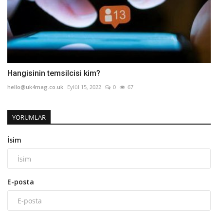
Hangisinin temsilcisi kim?
hello@uk4mag.co.uk
Eylül 15, 2022
0
67
YORUMLAR
İsim
E-posta