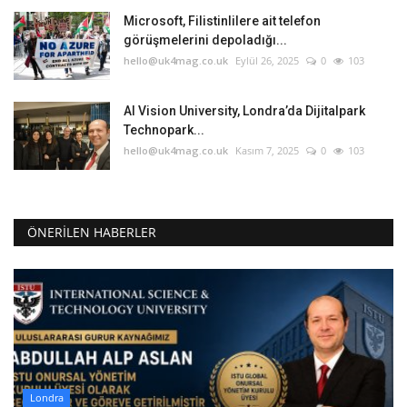
Microsoft, Filistinlilere ait telefon
görüşmelerini depoladığı...
hello@uk4mag.co.uk
Eylül 26, 2025
0
103
AI Vision University, Londra’da Dijitalpark
Technopark...
hello@uk4mag.co.uk
Kasım 7, 2025
0
103
ÖNERILEN HABERLER
Londra