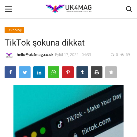
Teknoloji
Giriş yapmak
Kayıt ol
TikTok şokuna dikkat
Ana Sayfa
hello@uk4mag.co.uk
Eylül 17, 2022 - 04:33
0
69
İş Platformu
TVNET
TOPLUM
Londra
İş İlanları