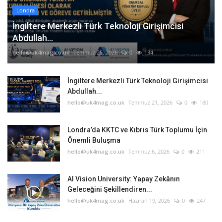
Londra
İngiltere Merkezli Türk Teknoloji Girişimcisi
Abdullah...
hello@uk4mag.co.uk
Temmuz 25, 2026
0
134
İngiltere Merkezli Türk Teknoloji Girişimcisi
Abdullah...
hello@uk4mag.co.uk
Temmuz 21, 2026
0
180
Londra’da KKTC ve Kıbrıs Türk Toplumu İçin
Önemli Buluşma
hello@uk4mag.co.uk
Temmuz 6, 2026
0
211
AI Vision University: Yapay Zekânın
Geleceğini Şekillendiren...
hello@uk4mag.co.uk
Haziran 19, 2026
0
247