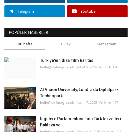
Telegram
Youtube
POPÜLER HABERLER
Bu hafta
Bu ay
Her zaman
Türkiye'nin dizi/ film haritası
hello@uk4mag.co.uk
Şubat 5, 2024
0
116
AI Vision University, Londra’da Dijitalpark
Technopark...
hello@uk4mag.co.uk
Kasım 7, 2025
0
107
İngiltere Parlamentosu’nda Türk lezzetleri:
Baklava ve...
hello@uk4mag.co.uk
Ağustos 3, 2025
0
104