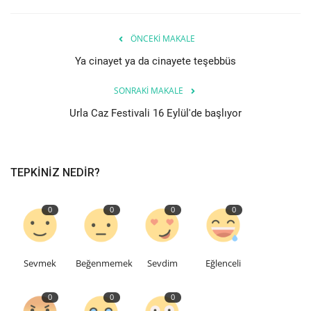
Etkinlik
ÖNCEKI MAKALE
Ya cinayet ya da cinayete teşebbüs
Teknoloji
SONRAKI MAKALE
Hakkımızda
Urla Caz Festivali 16 Eylül'de başlıyor
Galeri
TEPKINIZ NEDIR?
İletişim
Dilim
0
0
0
0
English
Turkish
Sevmek
Beğenmemek
Sevdim
Eğlenceli
0
0
0