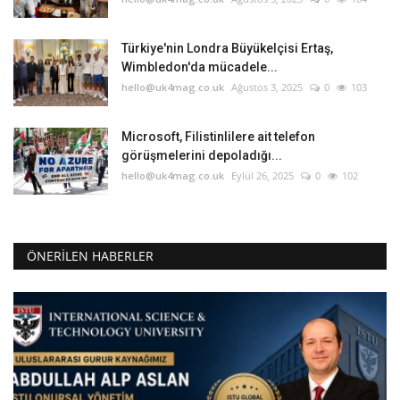
Türkiye'nin Londra Büyükelçisi Ertaş,
Wimbledon'da mücadele...
hello@uk4mag.co.uk
Ağustos 3, 2025
0
103
Microsoft, Filistinlilere ait telefon
görüşmelerini depoladığı...
hello@uk4mag.co.uk
Eylül 26, 2025
0
102
ÖNERILEN HABERLER