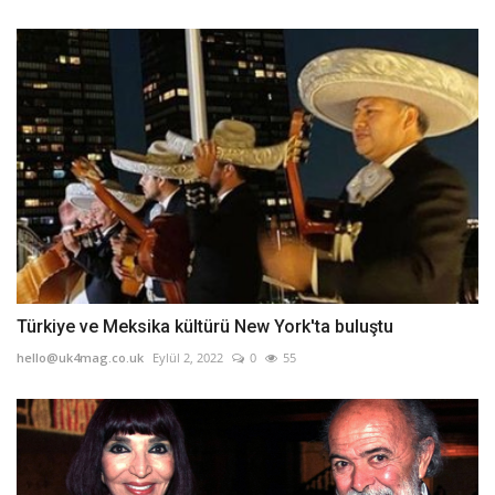
Türkiye ve Meksika kültürü New York'ta buluştu
hello@uk4mag.co.uk
Eylül 2, 2022
0
55