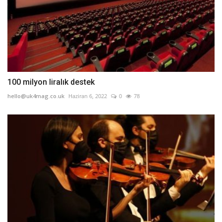
100 milyon liralık destek
hello@uk4mag.co.uk
Haziran 6, 2022
0
78