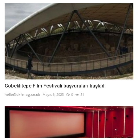
Göbeklitepe Film Festivali başvuruları başladı
hello@uk4mag.co.uk
Mayıs 6, 2023
0
51