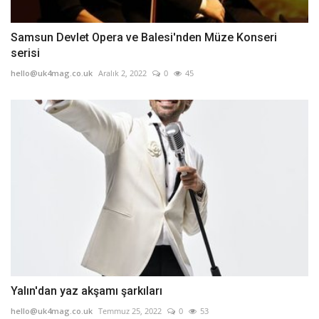
Samsun Devlet Opera ve Balesi'nden Müze Konseri
serisi
hello@uk4mag.co.uk
Aralık 2, 2022
0
45
Yalın'dan yaz akşamı şarkıları
hello@uk4mag.co.uk
Temmuz 25, 2022
0
53