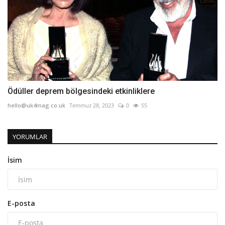
Ödüller deprem bölgesindeki etkinliklere
hello@uk4mag.co.uk
Temmuz 28, 2023
0
55
YORUMLAR
İsim
E-posta