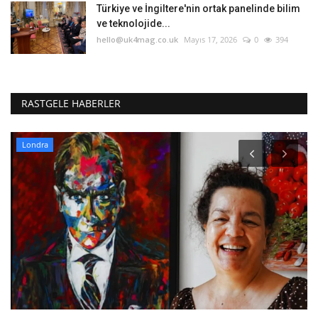
Türkiye ve İngiltere'nin ortak panelinde bilim
ve teknolojide...
hello@uk4mag.co.uk
Mayıs 17, 2026
0
394
RASTGELE HABERLER
Londra