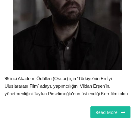
Londra
İngiltere
Videolar
İş & Ekonomi
Pazaryeri
95’inci Akademi Ödülleri (Oscar) için 'Türkiye'nin En İyi
Uluslararası Film' adayı, yapımcılığını Vildan Erşen'in,
Kültür - Sanat
yönetmenliğini Tayfun Pirselimoğlu'nun üstlendiği Kerr filmi oldu
Firma Rehberi
Read More
Restoranlar
Sağlık