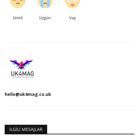
Sinirli
Üzgün
Vay
hello@uk4mag.co.uk
İLGILI MESAJLAR