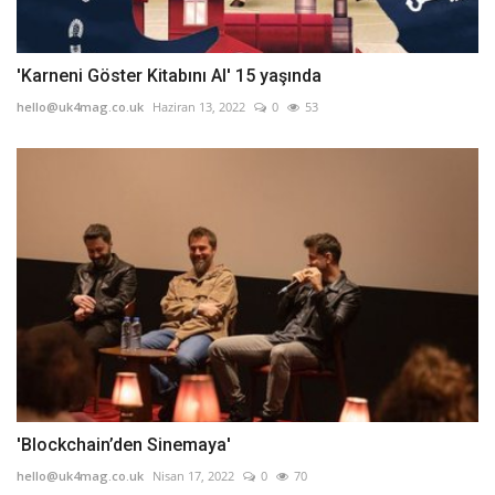
'Karneni Göster Kitabını Al' 15 yaşında
hello@uk4mag.co.uk
Haziran 13, 2022
0
53
'Blockchain’den Sinemaya'
hello@uk4mag.co.uk
Nisan 17, 2022
0
70