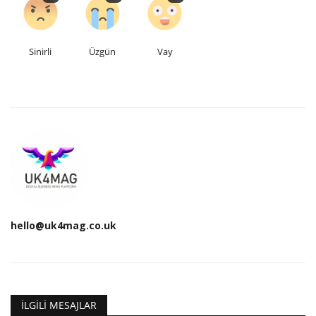
Sinirli
Üzgün
Vay
hello@uk4mag.co.uk
İLGILI MESAJLAR