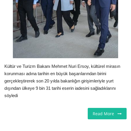
Seri İlanlar
İngiltere
Videolar
İş & Ekonomi
Kültür ve Turizm Bakanı Mehmet Nuri Ersoy, kültürel mirasın
Firma Rehberi
korunması adına tarihin en büyük başarılarından birini
gerçekleştirerek son 20 yılda bakanlığın girişimleriyle yurt
Pazaryeri
dışından ülkeye 9 bin 31 tarihi eserin iadesini sağladıklarını
söyledi
Kültür - Sanat
Read More
Restoranlar
Sağlık