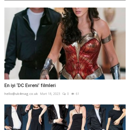
En iyi ‘DC Evreni’ filmleri
hello@uk4mag.co.uk
Mart 18, 2023
0
61