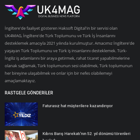
İngiltere'de faaliyet gösteren Haksoft Digital'in bir servisi olan
UK4MAG, İngiltere'de Türk Toplumunu ve Türk İş İnsanlarını
desteklemek amacıyla 2021 yılında kurulmuştur. Amacımız İngiltere'de
yaşayan Türk Toplumunu ve Türk iş insanlarını desteklemek. Türk-
İngiliz iş adamlarını bir araya getirmek, rahat ticaret yapabilmelerine
olanak sağlamak, Türk toplumunun sesi olabilmek, Türk toplumunun
her bireyine ulaşabilmek ve onlar için bir nefes olabilemeyi
amaçlamaktayız.
RASTGELE GÖNDERILER
Faturasız hat müşterilere kazandırıyor
Kıbrıs Barış Harekatı'nın 52. yıl dönümü törenleri