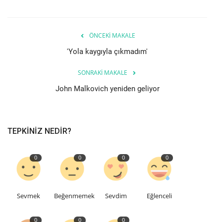
Teknoloji
ÖNCEKI MAKALE
Etkinlik
'Yola kaygıyla çıkmadım'
SONRAKI MAKALE
Hakkımızda
John Malkovich yeniden geliyor
Galeri
İletişim
TEPKINIZ NEDIR?
Dilim
0
0
0
0
English
Turkish
Sevmek
Beğenmemek
Sevdim
Eğlenceli
0
0
0