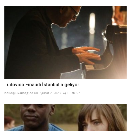
Ludovico Einaudi İstanbul'a geliyor
hello@uk4mag.co.uk
Şubat 2, 2023
0
57