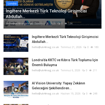
Londra
İngiltere Merkezli Türk Teknoloji Girişimcisi
Abdullah...
hello@uk4mag.co.uk
Temmuz 25, 2026
0
134
İngiltere Merkezli Türk Teknoloji Girişimcisi
Abdullah...
hello@uk4mag.co.uk
Temmuz 21, 2026
0
180
Londra’da KKTC ve Kıbrıs Türk Toplumu İçin
Önemli Buluşma
hello@uk4mag.co.uk
Temmuz 6, 2026
0
211
AI Vision University: Yapay Zekânın
Geleceğini Şekillendiren...
hello@uk4mag.co.uk
Haziran 19, 2026
0
248