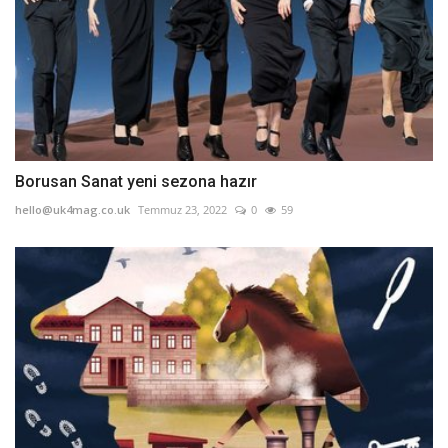
Borusan Sanat yeni sezona hazır
hello@uk4mag.co.uk
Temmuz 23, 2022
0
59