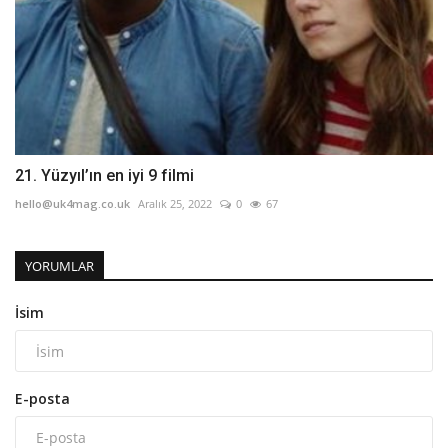
21. Yüzyıl’ın en iyi 9 filmi
hello@uk4mag.co.uk
Aralık 25, 2022
0
67
YORUMLAR
İsim
E-posta