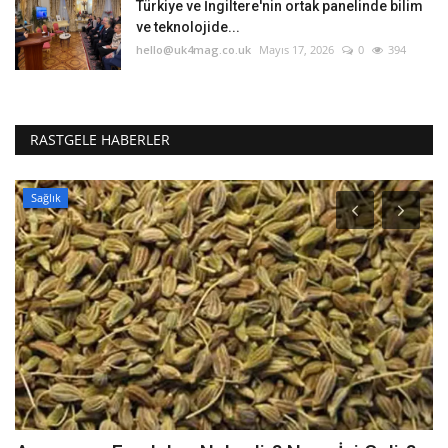
Türkiye ve İngiltere'nin ortak panelinde bilim
ve teknolojide...
hello@uk4mag.co.uk
Mayıs 17, 2026
0
394
RASTGELE HABERLER
Sağlık