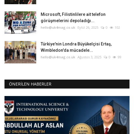
Microsoft, Filistinlilere ait telefon
görüşmelerini depoladığı...
hello@uk4mag.co.uk
Eylül 26, 2025
0
102
Türkiye'nin Londra Büyükelçisi Ertaş,
Wimbledon'da mücadele...
hello@uk4mag.co.uk
Ağustos 3, 2025
0
99
ÖNERILEN HABERLER