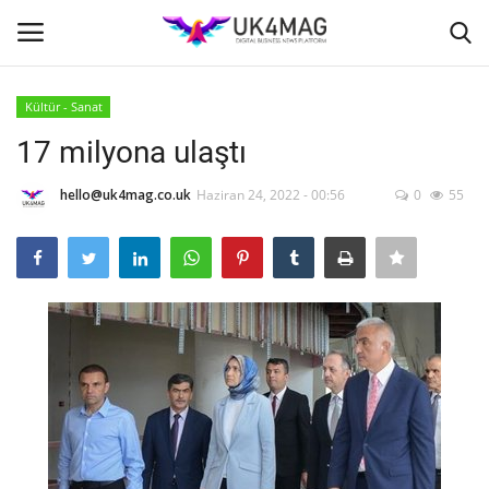
Kültür - Sanat
Giriş yapmak
Kayıt ol
17 milyona ulaştı
Ana Sayfa
hello@uk4mag.co.uk
Haziran 24, 2022 - 00:56
0
55
TVNET
TOPLUM
İş Platformu
Londra
İş İlanları