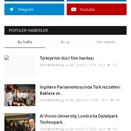
Telegram
Youtube
POPÜLER HABERLER
Bu hafta
Bu ay
Her zaman
Türkiye'nin dizi/ film haritası
hello@uk4mag.co.uk
Şubat 5, 2024
0
115
İngiltere Parlamentosu’nda Türk lezzetleri:
Baklava ve...
hello@uk4mag.co.uk
Ağustos 3, 2025
0
104
AI Vision University, Londra’da Dijitalpark
Technopark...
hello@uk4mag.co.uk
Kasım 7, 2025
0
104