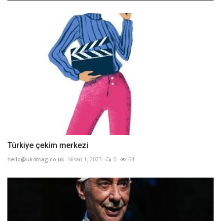
Türkiye çekim merkezi
hello@uk4mag.co.uk
Nisan 1, 2023
0
64