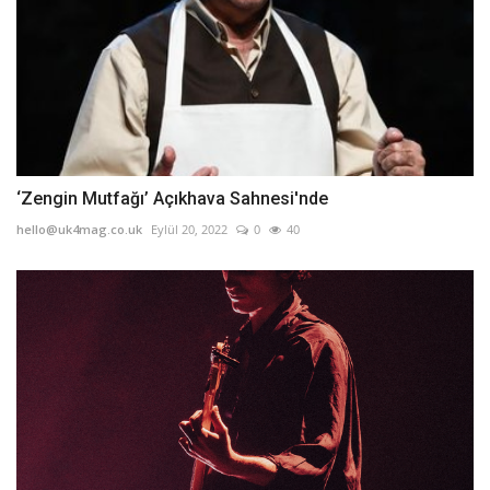
‘Zengin Mutfağı’ Açıkhava Sahnesi'nde
hello@uk4mag.co.uk
Eylül 20, 2022
0
40