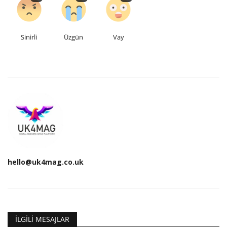
Sinirli
Üzgün
Vay
hello@uk4mag.co.uk
İLGILI MESAJLAR