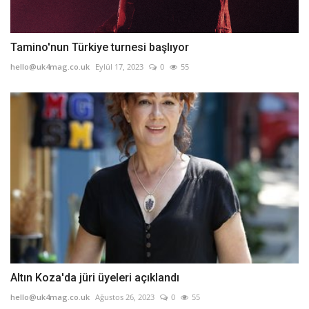
Tamino'nun Türkiye turnesi başlıyor
hello@uk4mag.co.uk
Eylül 17, 2023
0
55
Altın Koza'da jüri üyeleri açıklandı
hello@uk4mag.co.uk
Ağustos 26, 2023
0
55