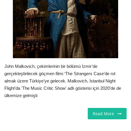
Seri İlanlar
İngiltere
Videolar
İş & Ekonomi
John Malkovich, çekimlerinin bir bölümü İzmir’de
Firma Rehberi
gerçekleştirilecek göçmen filmi ‘The Strangers Case’de rol
almak üzere Türkiye’ye gelecek. Malkovich, İstanbul Night
Pazaryeri
Flight'da 'The Music Critic Show' adlı gösterisi için 2020’de de
ülkemize gelmişti
Kültür - Sanat
Read More
Restoranlar
Sağlık