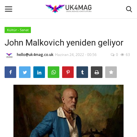
Kültür - Sanat
Giriş yapmak
Kayıt ol
John Malkovich yeniden geliyor
Ana Sayfa
hello@uk4mag.co.uk
Haziran 24, 2022 - 00:56
0
63
TVNET
TOPLUM
İş Platformu
Londra
İş İlanları