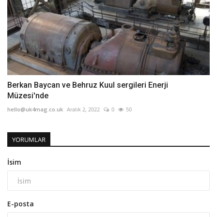
Berkan Baycan ve Behruz Kuul sergileri Enerji
Müzesi'nde
hello@uk4mag.co.uk
Aralık 2, 2022
0
50
YORUMLAR
İsim
E-posta