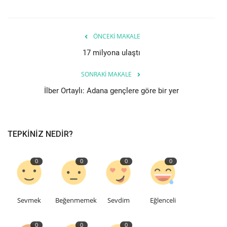
Teknoloji
ÖNCEKI MAKALE
Etkinlik
17 milyona ulaştı
SONRAKI MAKALE
Hakkımızda
İlber Ortaylı: Adana gençlere göre bir yer
Galeri
İletişim
TEPKINIZ NEDIR?
Dilim
0
0
0
0
English
Turkish
Sevmek
Beğenmemek
Sevdim
Eğlenceli
0
0
0