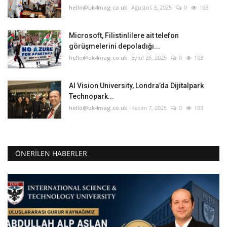
hello@uk4mag.co.uk
Ağustos 3, 2025
0
103
Microsoft, Filistinlilere ait telefon
görüşmelerini depoladığı...
hello@uk4mag.co.uk
Eylül 26, 2025
0
103
AI Vision University, Londra’da Dijitalpark
Technopark...
hello@uk4mag.co.uk
Kasım 7, 2025
0
103
ÖNERILEN HABERLER