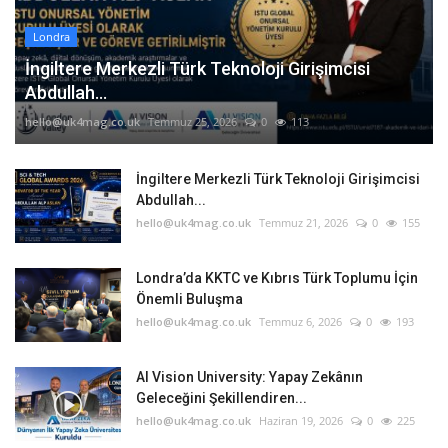
Londra
İngiltere Merkezli Türk Teknoloji Girişimcisi
Abdullah...
hello@uk4mag.co.uk
Temmuz 25, 2026
0
113
İngiltere Merkezli Türk Teknoloji Girişimcisi
Abdullah...
hello@uk4mag.co.uk
Temmuz 21, 2026
0
155
Londra’da KKTC ve Kıbrıs Türk Toplumu İçin
Önemli Buluşma
hello@uk4mag.co.uk
Temmuz 6, 2026
0
193
AI Vision University: Yapay Zekânın
Geleceğini Şekillendiren...
hello@uk4mag.co.uk
Haziran 19, 2026
0
225