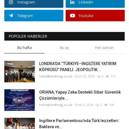
Instagram
Linkedin
Telegram
Youtube
POPÜLER HABERLER
Bu hafta
Bu ay
Her zaman
LONDRA’DA “TÜRKİYE–İNGİLTERE YATIRIM
KÖPRÜSÜ” PANELİ: JEOPOLİTİK...
hello@uk4mag.co.uk
Eylül 25, 2025
0
112
ORIANA, Yapay Zeka Destekli Siber Güvenlik
Çözümleriyle...
hello@uk4mag.co.uk
Ocak 3, 2026
0
108
İngiltere Parlamentosu’nda Türk lezzetleri:
Baklava ve...