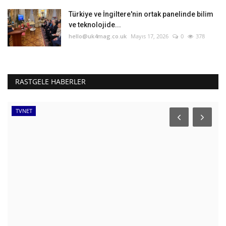
Türkiye ve İngiltere'nin ortak panelinde bilim
ve teknolojide...
hello@uk4mag.co.uk
Mayıs 17, 2026
0
378
RASTGELE HABERLER
TVNET