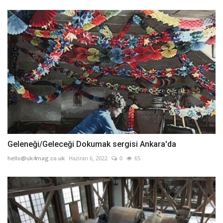
Geleneği/Geleceği Dokumak sergisi Ankara'da
hello@uk4mag.co.uk
Haziran 6, 2022
0
65