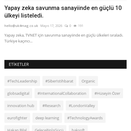
Yapay zeka savunma sanayiinde en güçlü 10
A
ülkeyi listeledi.
d
hello@uk4mag.co.uk
Mayıs 17, 2026
0
191
he
120
Yapay zeka, TVNET için savunma sanayiinde en güçlü ülkeleri sıraladı.
At
Türkiye kaçıncı...
Mo
ETIKETLER
#TechLeadership
#SiberIstihbarat
Organic
globsadigital
#InternationalCollaboration
#Hüseyin Özer
innovation hub
#Research
#LondonValley
eurofighter
deep learning
#TechnologyAwards
Hakan Bilal
GeleceğinİşGücü
haksoft