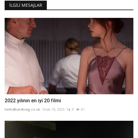
İLGILI MESAJLAR
2022 yılının en iyi 20 filmi
hello@uk4mag.co.uk
Ocak 10, 2023
0
61