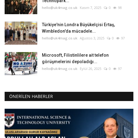
Technopark...
hello@uk4mag.co.uk
Kasım 7, 2025
0
98
Türkiye'nin Londra Büyükelçisi Ertaş,
Wimbledon'da mücadele...
hello@uk4mag.co.uk
Ağustos 3, 2025
0
97
Microsoft, Filistinlilere ait telefon
görüşmelerini depoladığı...
hello@uk4mag.co.uk
Eylül 26, 2025
0
97
ÖNERILEN HABERLER