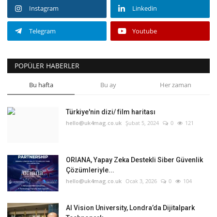
Instagram
Linkedin
Telegram
Youtube
POPÜLER HABERLER
Bu hafta
Bu ay
Her zaman
Türkiye'nin dizi/ film haritası
hello@uk4mag.co.uk
Şubat 5, 2024
0
121
ORIANA, Yapay Zeka Destekli Siber Güvenlik
Çözümleriyle...
hello@uk4mag.co.uk
Ocak 3, 2026
0
104
AI Vision University, Londra’da Dijitalpark