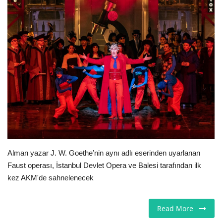
Seri İlanlar
İngiltere
Videolar
İş & Ekonomi
Firma Rehberi
Pazaryeri
Alman yazar J. W. Goethe’nin aynı adlı eserinden uyarlanan
Faust operası, İstanbul Devlet Opera ve Balesi tarafından ilk
Kültür - Sanat
kez AKM'de sahnelenecek
Restoranlar
Read More
Sağlık