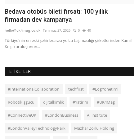
Bedava otobüs bileti fırsatı: 100 yıllık
P
firmadan dev kampanya
he
hello@uk4mag.co.uk
Temmuz 27, 2026
0
40
PS
ve
Türkiye'nin en eski şehirlerarası yolcu taşımacılığı şirketlerinden Kamil
Koç, kuruluşunun...
ETIKETLER
#InternationalCollaboration
techfirst
#LogYonetimi
Robotikİşgücü
dijitalkimlik
#Yatirim
#UK4Mag
#ConnectiveUK
#LondonBusiness
AI institute
#LondonValleyTechnologyPark
Mazhar Zorlu Holding