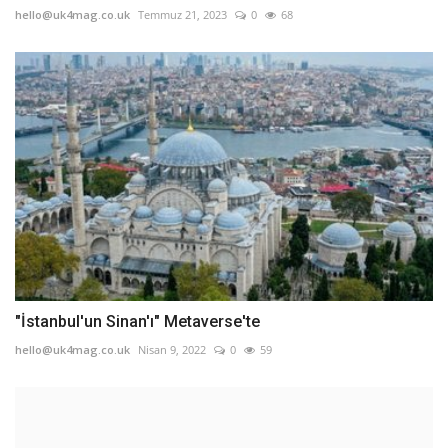
hello@uk4mag.co.uk
Temmuz 21, 2023
0
68
"İstanbul'un Sinan'ı" Metaverse'te
hello@uk4mag.co.uk
Nisan 9, 2022
0
59