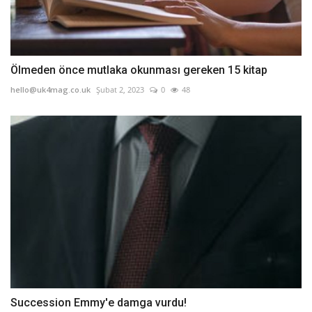
Ölmeden önce mutlaka okunması gereken 15 kitap
hello@uk4mag.co.uk
Şubat 2, 2023
0
48
Succession Emmy'e damga vurdu!