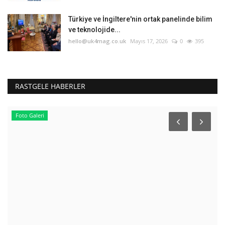
Türkiye ve İngiltere'nin ortak panelinde bilim
ve teknolojide...
hello@uk4mag.co.uk
Mayıs 17, 2026
0
395
RASTGELE HABERLER
Foto Galeri