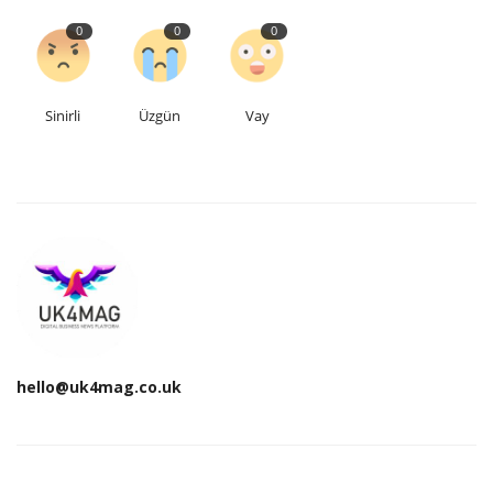
0
0
0
Sinirli
Üzgün
Vay
hello@uk4mag.co.uk