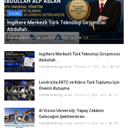
Londra
İngiltere Merkezli Türk Teknoloji Girişimcisi
Abdullah...
hello@uk4mag.co.uk
Temmuz 25, 2026
0
138
İngiltere Merkezli Türk Teknoloji Girişimcisi
Abdullah...
hello@uk4mag.co.uk
Temmuz 21, 2026
0
182
Londra’da KKTC ve Kıbrıs Türk Toplumu İçin
Önemli Buluşma
hello@uk4mag.co.uk
Temmuz 6, 2026
0
212
AI Vision University: Yapay Zekânın
Geleceğini Şekillendiren...
hello@uk4mag.co.uk
Haziran 19, 2026
0
250