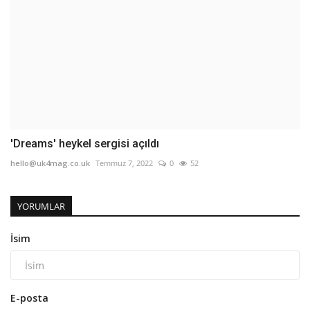
'Dreams' heykel sergisi açıldı
hello@uk4mag.co.uk
Temmuz 7, 2022
0
52
YORUMLAR
İsim
E-posta