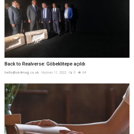
Back to Realverse: Göbeklitepe açıldı
hello@uk4mag.co.uk
Haziran 11, 2022
0
64