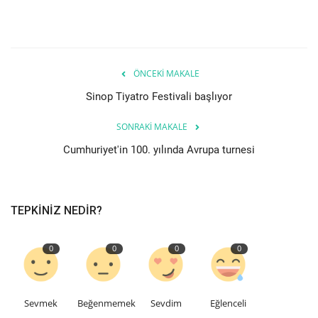
Teknoloji
Etkinlik
ÖNCEKI MAKALE
Sinop Tiyatro Festivali başlıyor
Hakkımızda
SONRAKI MAKALE
Galeri
Cumhuriyet'in 100. yılında Avrupa turnesi
İletişim
TEPKINIZ NEDIR?
Dilim
English
Turkish
0
0
0
0
Sevmek
Beğenmemek
Sevdim
Eğlenceli