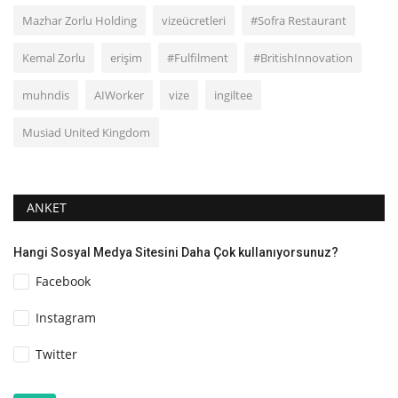
Mazhar Zorlu Holding
vizeücretleri
#Sofra Restaurant
Kemal Zorlu
erişim
#Fulfilment
#BritishInnovation
muhndis
AIWorker
vize
ingiltee
Musiad United Kingdom
ANKET
Hangi Sosyal Medya Sitesini Daha Çok kullanıyorsunuz?
Facebook
Instagram
Twitter