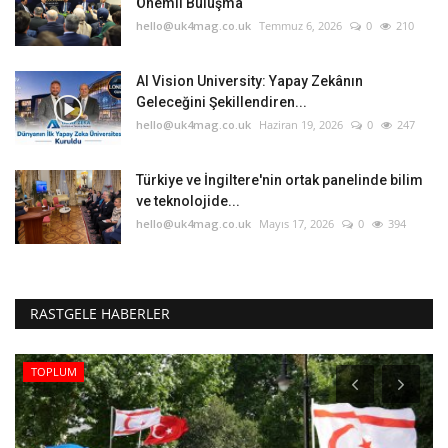
Önemli Buluşma
hello@uk4mag.co.uk
Temmuz 6, 2026
0
210
AI Vision University: Yapay Zekânın
Geleceğini Şekillendiren...
hello@uk4mag.co.uk
Haziran 19, 2026
0
247
Türkiye ve İngiltere'nin ortak panelinde bilim
ve teknolojide...
hello@uk4mag.co.uk
Mayıs 17, 2026
0
394
RASTGELE HABERLER
TOPLUM