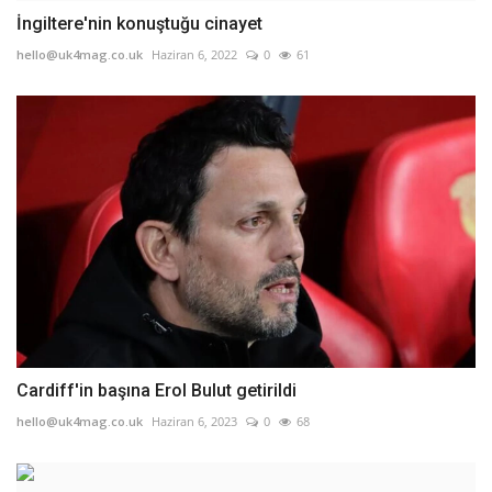
İngiltere'nin konuştuğu cinayet
hello@uk4mag.co.uk
Haziran 6, 2022
0
61
Cardiff'in başına Erol Bulut getirildi
hello@uk4mag.co.uk
Haziran 6, 2023
0
68