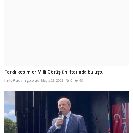
Farklı kesimler Milli Görüş’ün iftarında buluştu
hello@uk4mag.co.uk
Mayıs 29, 2022
0
60