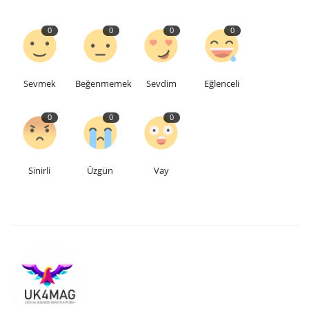
0
0
0
0
Sevmek
Beğenmemek
Sevdim
Eğlenceli
0
0
0
Sinirli
Üzgün
Vay