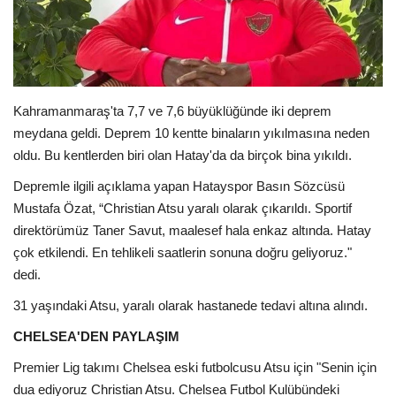
Londra
İngiltere
Kahramanmaraş'ta 7,7 ve 7,6 büyüklüğünde iki deprem
İş & Ekonomi
meydana geldi. Deprem 10 kentte binaların yıkılmasına neden
oldu. Bu kentlerden biri olan Hatay'da da birçok bina yıkıldı.
Videolar
Depremle ilgili açıklama yapan Hatayspor Basın Sözcüsü
Mustafa Özat, “Christian Atsu yaralı olarak çıkarıldı. Sportif
Pazaryeri
direktörümüz Taner Savut, maalesef hala enkaz altında. Hatay
çok etkilendi. En tehlikeli saatlerin sonuna doğru geliyoruz."
Kültür - Sanat
dedi.
Firma Rehberi
31 yaşındaki Atsu, yaralı olarak hastanede tedavi altına alındı.
CHELSEA'DEN PAYLAŞIM
Restoranlar
Premier Lig takımı Chelsea eski futbolcusu Atsu için "Senin için
dua ediyoruz Christian Atsu. Chelsea Futbol Kulübündeki
Sağlık