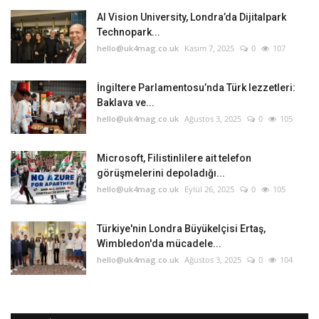
AI Vision University, Londra’da Dijitalpark
Technopark...
hello@uk4mag.co.uk
Kasım 7, 2025
0
107
İngiltere Parlamentosu’nda Türk lezzetleri:
Baklava ve...
hello@uk4mag.co.uk
Ağustos 3, 2025
0
105
Microsoft, Filistinlilere ait telefon
görüşmelerini depoladığı...
hello@uk4mag.co.uk
Eylül 26, 2025
0
105
Türkiye'nin Londra Büyükelçisi Ertaş,
Wimbledon'da mücadele...
hello@uk4mag.co.uk
Ağustos 3, 2025
0
104