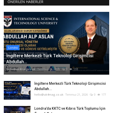
ÖNERILEN HABERLER
Londra
İngiltere Merkezli Türk Teknoloji Girişimcisi
Abdullah...
hello@uk4mag.co.uk
Temmuz 25, 2026
0
133
İngiltere Merkezli Türk Teknoloji Girişimcisi
Abdullah...
hello@uk4mag.co.uk
Temmuz 21, 2026
0
177
Londra’da KKTC ve Kıbrıs Türk Toplumu İçin