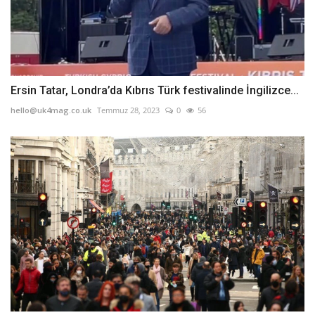
Ersin Tatar, Londra’da Kıbrıs Türk festivalinde İngilizce...
hello@uk4mag.co.uk
Temmuz 28, 2023
0
56