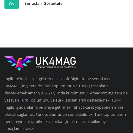
Sonuçları Görüntüle
Oy
İngiltere'de faaliyet gösteren Haksoft Digital'in bir servisi olan
UK4MAG, İngiltere'de Türk Toplumunu ve Türk İş İnsanlarını
desteklemek amacıyla 2021 yılında kurulmuştur. Amacımız İngiltere'de
yaşayan Türk Toplumunu ve Türk iş insanlarını desteklemek. Türk-
İngiliz iş adamlarını bir araya getirmek, rahat ticaret yapabilmelerine
olanak sağlamak, Türk toplumunun sesi olabilmek, Türk toplumunun
her bireyine ulaşabilmek ve onlar için bir nefes olabilemeyi
amaçlamaktayız.