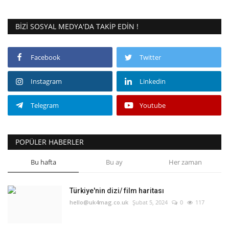
BIZI SOSYAL MEDYA'DA TAKIP EDIN !
Facebook
Twitter
Instagram
Linkedin
Telegram
Youtube
POPÜLER HABERLER
Bu hafta
Bu ay
Her zaman
Türkiye'nin dizi/ film haritası
hello@uk4mag.co.uk
Şubat 5, 2024
0
117