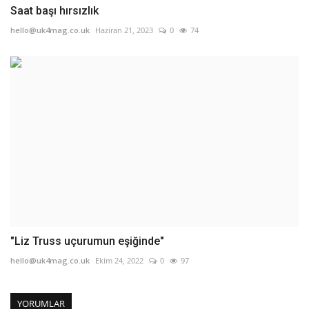
Saat başı hırsızlık
hello@uk4mag.co.uk
Haziran 21, 2023
0
74
"Liz Truss uçurumun eşiğinde"
hello@uk4mag.co.uk
Ekim 24, 2022
0
97
YORUMLAR