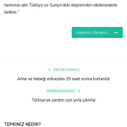
herkesin aklı Türkiye ve Suriye'deki depremden etkilenenlerle
birlikte."
Teknoloji
Etkinlik
Haberin Devamı...
Hakkımızda
Galeri
ÖNCEKI MAKALE
İletişim
Anne ve bebeği enkazdan 29 saat sonra kurtarıldı
Dilim
SONRAKI MAKALE
English
Turkish
Türkiye'ye yardım için yola çıktılar
TEPKINIZ NEDIR?