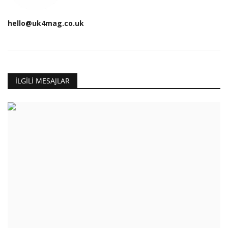
hello@uk4mag.co.uk
İLGILI MESAJLAR