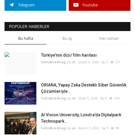
Telegram
Youtube
POPÜLER HABERLER
Bu hafta
Bu ay
Her zaman
Türkiye'nin dizi/ film haritası
hello@uk4mag.co.uk
Şubat 5, 2024
0
121
ORIANA, Yapay Zeka Destekli Siber Güvenlik
Çözümleriyle...
hello@uk4mag.co.uk
Ocak 3, 2026
0
104
AI Vision University, Londra’da Dijitalpark
Technopark...
hello@uk4mag.co.uk
Kasım 7, 2025
0
98