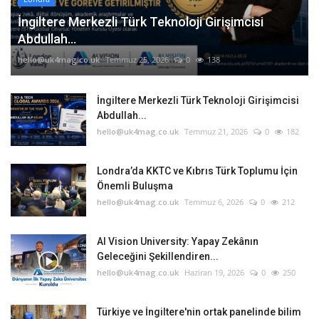
İngiltere Merkezli Türk Teknoloji Girişimcisi
Abdullah...
hello@uk4mag.co.uk
Temmuz 25, 2026
0
138
İngiltere Merkezli Türk Teknoloji Girişimcisi
Abdullah...
hello@uk4mag.co.uk
Temmuz 21, 2026
0
182
Londra’da KKTC ve Kıbrıs Türk Toplumu İçin
Önemli Buluşma
hello@uk4mag.co.uk
Temmuz 6, 2026
0
212
AI Vision University: Yapay Zekânın
Geleceğini Şekillendiren...
hello@uk4mag.co.uk
Haziran 19, 2026
0
250
Türkiye ve İngiltere'nin ortak panelinde bilim