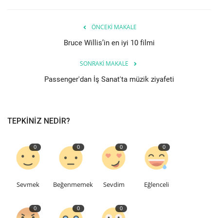
Teknoloji
ÖNCEKI MAKALE
Bruce Willis’in en iyi 10 filmi
Etkinlik
SONRAKI MAKALE
Hakkımızda
Passenger'dan İş Sanat'ta müzik ziyafeti
Galeri
TEPKINIZ NEDIR?
İletişim
Dilim
0
0
0
0
English
Turkish
Sevmek
Beğenmemek
Sevdim
Eğlenceli
0
0
0