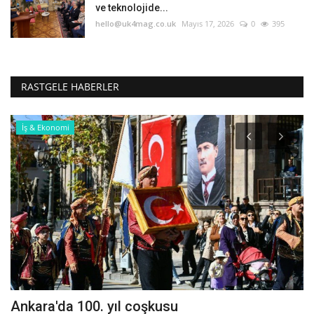
ve teknolojide...
hello@uk4mag.co.uk
Mayıs 17, 2026
0
395
RASTGELE HABERLER
İş & Ekonomi
Ankara'da 100. yıl coşkusu
M