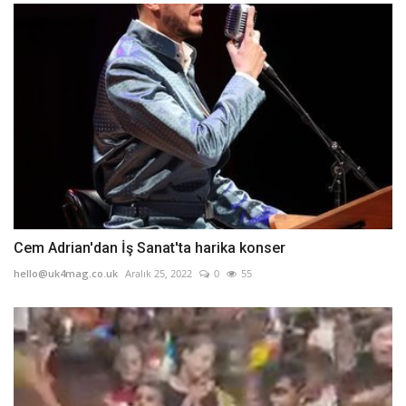
Cem Adrian'dan İş Sanat'ta harika konser
hello@uk4mag.co.uk
Aralık 25, 2022
0
55