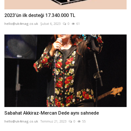
2023’ün ilk desteği 17.340.000 TL
hello@uk4mag.co.uk
Şubat 6, 2023
0
61
Sabahat Akkiraz-Mercan Dede aynı sahnede
hello@uk4mag.co.uk
Temmuz 21, 2023
0
55