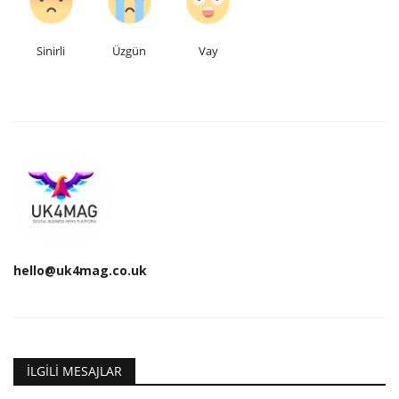
Sinirli
Üzgün
Vay
hello@uk4mag.co.uk
İLGILI MESAJLAR