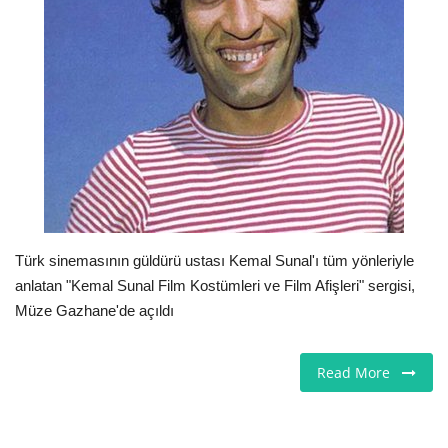
Londra
İngiltere
İş & Ekonomi
Videolar
Firma Rehberi
Türk sinemasının güldürü ustası Kemal Sunal'ı tüm yönleriyle
anlatan "Kemal Sunal Film Kostümleri ve Film Afişleri" sergisi,
Pazaryeri
Müze Gazhane'de açıldı
Kültür - Sanat
Read More
Restoranlar
Sağlık