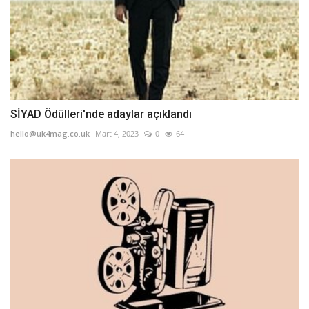
SİYAD Ödülleri'nde adaylar açıklandı
hello@uk4mag.co.uk
Mart 4, 2023
0
64