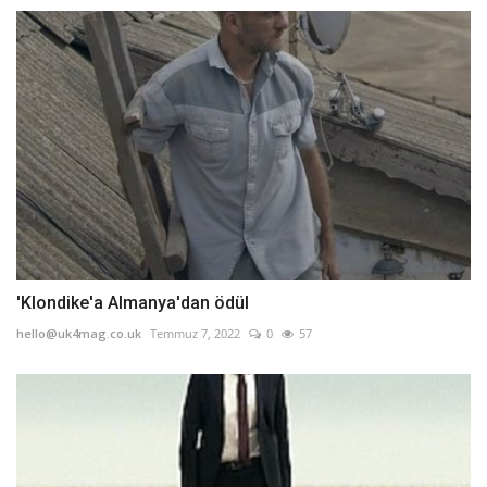
'Klondike'a Almanya'dan ödül
hello@uk4mag.co.uk
Temmuz 7, 2022
0
57