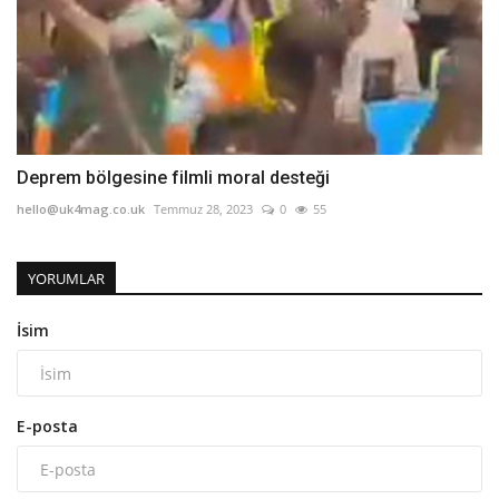
Deprem bölgesine filmli moral desteği
hello@uk4mag.co.uk
Temmuz 28, 2023
0
55
YORUMLAR
İsim
E-posta