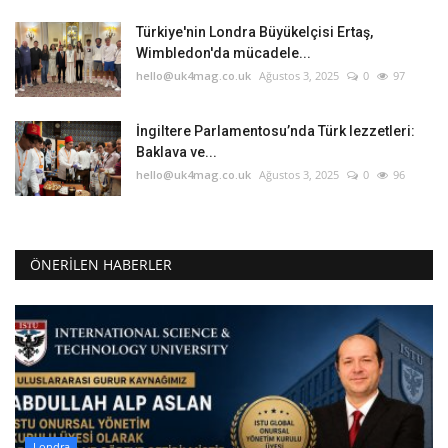
Türkiye'nin Londra Büyükelçisi Ertaş,
Wimbledon'da mücadele...
hello@uk4mag.co.uk
Ağustos 3, 2025
0
97
İngiltere Parlamentosu’nda Türk lezzetleri:
Baklava ve...
hello@uk4mag.co.uk
Ağustos 3, 2025
0
96
ÖNERILEN HABERLER
Londra