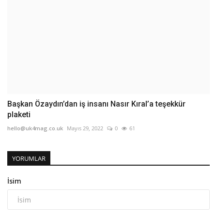
Başkan Özaydın’dan iş insanı Nasır Kıral’a teşekkür
plaketi
hello@uk4mag.co.uk
Mayıs 29, 2022
0
61
YORUMLAR
İsim