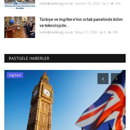
hello@uk4mag.co.uk
Haziran 19, 2026
0
250
Türkiye ve İngiltere'nin ortak panelinde bilim
ve teknolojide...
hello@uk4mag.co.uk
Mayıs 17, 2026
0
395
RASTGELE HABERLER
İngiltere