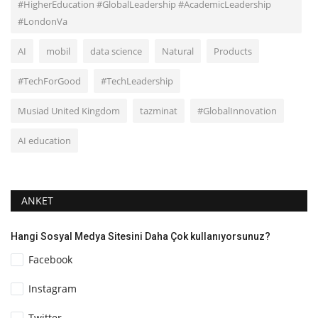
#HigherEducation #GlobalLeadership #AcademicLeadership
#LondonVa
AI
mobil
data science
Natural
Products
#TechForGood
#TechLeadership
Musiad United Kingdom
tazminat
#GlobalInnovation
AI education
ANKET
Hangi Sosyal Medya Sitesini Daha Çok kullanıyorsunuz?
Facebook
Instagram
Twitter