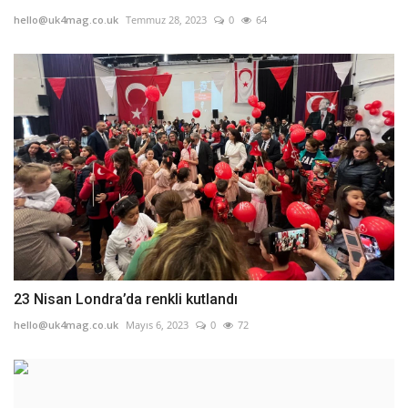
hello@uk4mag.co.uk
Temmuz 28, 2023
0
64
23 Nisan Londra’da renkli kutlandı
hello@uk4mag.co.uk
Mayıs 6, 2023
0
72