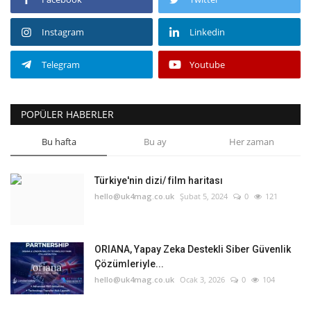
Instagram
Linkedin
Telegram
Youtube
POPÜLER HABERLER
Bu hafta
Bu ay
Her zaman
Türkiye'nin dizi/ film haritası
hello@uk4mag.co.uk
Şubat 5, 2024
0
121
ORIANA, Yapay Zeka Destekli Siber Güvenlik
Çözümleriyle...
hello@uk4mag.co.uk
Ocak 3, 2026
0
104