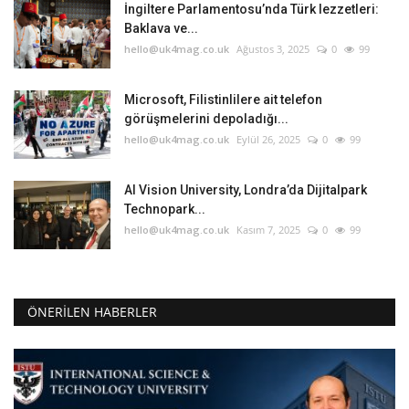
İngiltere Parlamentosu’nda Türk lezzetleri:
Baklava ve...
hello@uk4mag.co.uk
Ağustos 3, 2025
0
99
Microsoft, Filistinlilere ait telefon
görüşmelerini depoladığı...
hello@uk4mag.co.uk
Eylül 26, 2025
0
99
AI Vision University, Londra’da Dijitalpark
Technopark...
hello@uk4mag.co.uk
Kasım 7, 2025
0
99
ÖNERILEN HABERLER