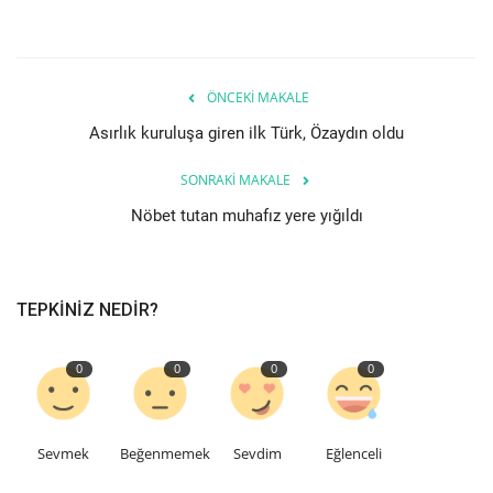
Seri İlanlar
İngiltere
ÖNCEKI MAKALE
Asırlık kuruluşa giren ilk Türk, Özaydın oldu
Videolar
SONRAKI MAKALE
İş & Ekonomi
Nöbet tutan muhafız yere yığıldı
Pazaryeri
TEPKINIZ NEDIR?
Kültür - Sanat
0
0
0
0
Firma Rehberi
Restoranlar
Sevmek
Beğenmemek
Sevdim
Eğlenceli
Sağlık