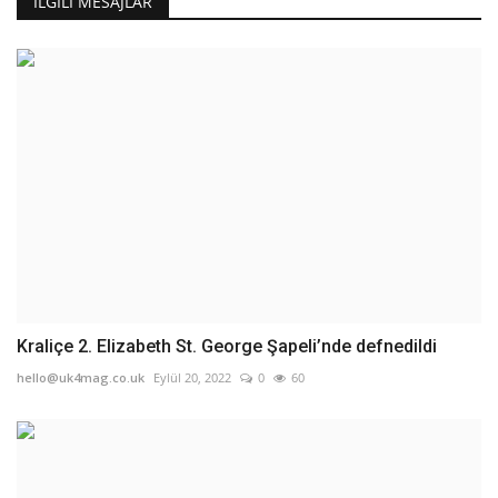
İLGILI MESAJLAR
Kraliçe 2. Elizabeth St. George Şapeli’nde defnedildi
hello@uk4mag.co.uk
Eylül 20, 2022
0
60