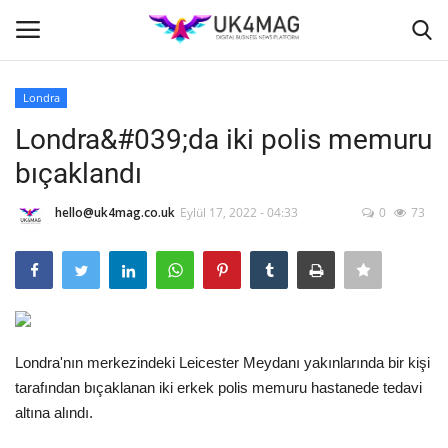
Londra
Giriş yapmak
Kayıt ol
Londra&#039;da iki polis memuru
bıçaklandı
Ana Sayfa
hello@uk4mag.co.uk
Eylül 17, 2022 - 04:33
0
73
İş Platformu
TVNET
TOPLUM
Londra'nın merkezindeki Leicester Meydanı yakınlarında bir kişi
Londra
tarafından bıçaklanan iki erkek polis memuru hastanede tedavi
altına alındı.
İş İlanları