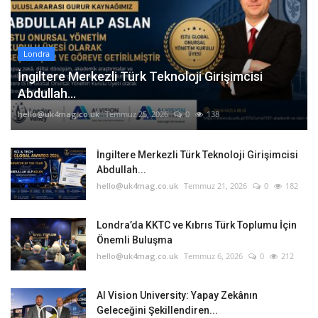
Londra
İngiltere Merkezli Türk Teknoloji Girişimcisi
Abdullah...
hello@uk4mag.co.uk
Temmuz 25, 2026
0
138
İngiltere Merkezli Türk Teknoloji Girişimcisi
Abdullah...
hello@uk4mag.co.uk
Temmuz 21, 2026
0
182
Londra’da KKTC ve Kıbrıs Türk Toplumu İçin
Önemli Buluşma
hello@uk4mag.co.uk
Temmuz 6, 2026
0
212
AI Vision University: Yapay Zekânın
Geleceğini Şekillendiren...