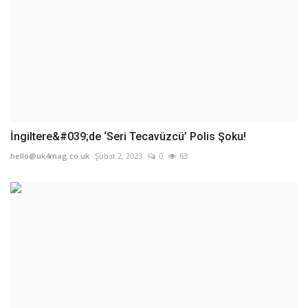
İngiltere&#039;de ‘Seri Tecavüzcü’ Polis Şoku!
hello@uk4mag.co.uk
Şubat 2, 2023
0
63