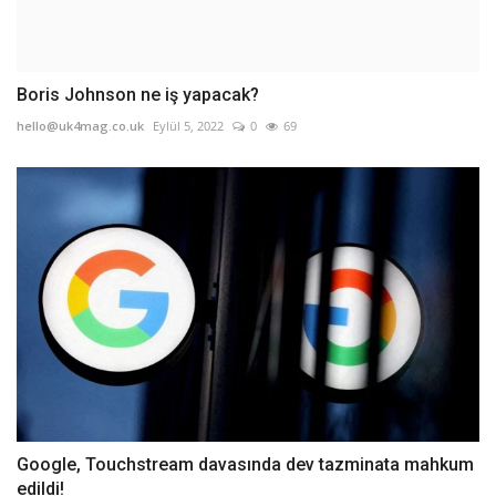
Boris Johnson ne iş yapacak?
hello@uk4mag.co.uk
Eylül 5, 2022
0
69
Google, Touchstream davasında dev tazminata mahkum
edildi!