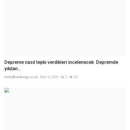
Depreme nasıl tepki verdikleri incelenecek: Depremde
yıkılan...
hello@uk4mag.co.uk
Mart 4, 2023
0
43