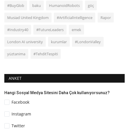
#BuyGlob
baku
HumanoidRobots
göç
Musiad United Kingdom
#ArtificialIntelligence
Rapor
#Industry40
#FutureLeaders
emek
London AI university
kurumlar
#LondonValley
yüztanima
#TehditTespiti
ANKET
Hangi Sosyal Medya Sitesini Daha Çok kullanıyorsunuz?
Facebook
Instagram
Twitter