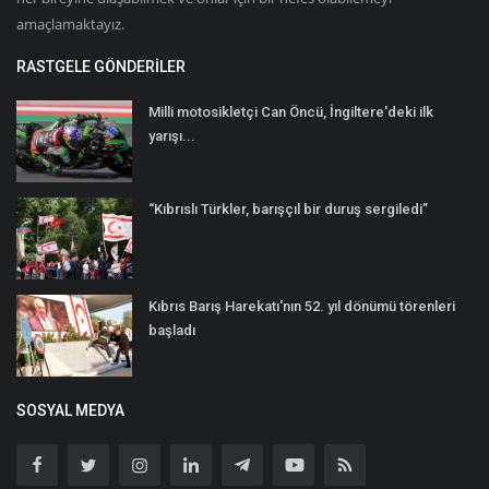
amaçlamaktayız.
RASTGELE GÖNDERILER
Milli motosikletçi Can Öncü, İngiltere'deki ilk
yarışı...
“Kıbrıslı Türkler, barışçıl bir duruş sergiledi”
Kıbrıs Barış Harekatı'nın 52. yıl dönümü törenleri
başladı
SOSYAL MEDYA