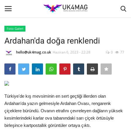
Foto Galeri
Giriş yapmak
Kayıt ol
Ardahan'da doğa renklendi
Ana Sayfa
hello@uk4mag.co.uk
Haziran 6, 2023 - 22:28
0
77
İş Platformu
TVNET
Türkiye'de kış mevsiminin en sert geçtiği illerden olan
TOPLUM
Ardahan'da yazın gelmesiyle Ardahan Ovası, rengarenk
çiçeklere büründü. Ovanın etrafını çevreleyen dağların yüksek
İş İlanları
kesimlerindeki karlar ova tabanındaki sarı çiçek örtüsüyle
birleşince kartpostallık görüntüler ortaya çıktı.
Seri İlanlar