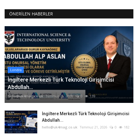
ÖNERILEN HABERLER
Londra
İngiltere Merkezli Türk Teknoloji Girişimcisi
Abdullah...
hello@uk4mag.co.uk
Temmuz 25, 2026
0
139
İngiltere Merkezli Türk Teknoloji Girişimcisi
Abdullah...
hello@uk4mag.co.uk
Temmuz 21, 2026
0
182