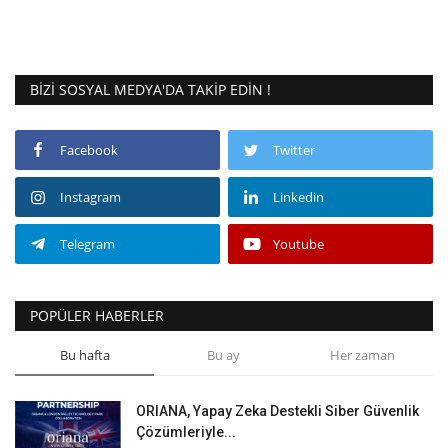
BIZI SOSYAL MEDYA'DA TAKIP EDIN !
Facebook
Twitter
Instagram
Linkedin
Telegram
Youtube
POPÜLER HABERLER
Bu hafta
Bu ay
Her zaman
ORIANA, Yapay Zeka Destekli Siber Güvenlik
Çözümleriyle...