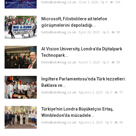
hello@uk4mag.co.uk
Ocak 3, 2026
0
104
Microsoft, Filistinlilere ait telefon
görüşmelerini depoladığı...
hello@uk4mag.co.uk
Eylül 26, 2025
0
98
AI Vision University, Londra’da Dijitalpark
Technopark...
hello@uk4mag.co.uk
Kasım 7, 2025
0
98
İngiltere Parlamentosu’nda Türk lezzetleri:
Baklava ve...
hello@uk4mag.co.uk
Ağustos 3, 2025
0
97
Türkiye'nin Londra Büyükelçisi Ertaş,
Wimbledon'da mücadele...
hello@uk4mag.co.uk
Ağustos 3, 2025
0
96