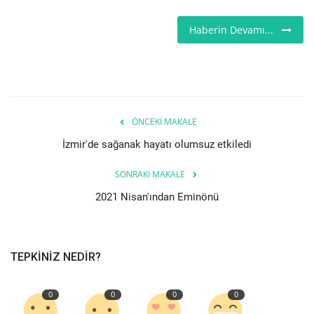
Londra
Haberin Devamı...
İngiltere
Videolar
ÖNCEKI MAKALE
İş & Ekonomi
İzmir'de sağanak hayatı olumsuz etkiledi
Pazaryeri
SONRAKI MAKALE
2021 Nisan'ından Eminönü
Kültür - Sanat
Firma Rehberi
TEPKINIZ NEDIR?
Restoranlar
0
0
0
0
Sağlık