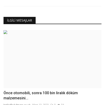
İLGILI MESAJLAR
Önce otomobili, sonra 100 bin liralık döküm
malzemesini...
hello@uk4mag.co.uk
Mart 13, 2023
0
54