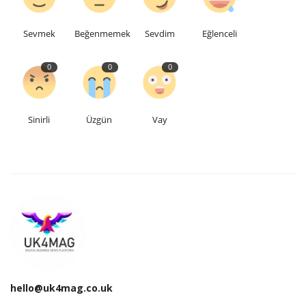
Etkinlik
Sevmek
Beğenmemek
Sevdim
Eğlenceli
Teknoloji
0
0
0
Hakkımızda
Sinirli
Üzgün
Vay
Galeri
İletişim
Dilim
English
Turkish
hello@uk4mag.co.uk