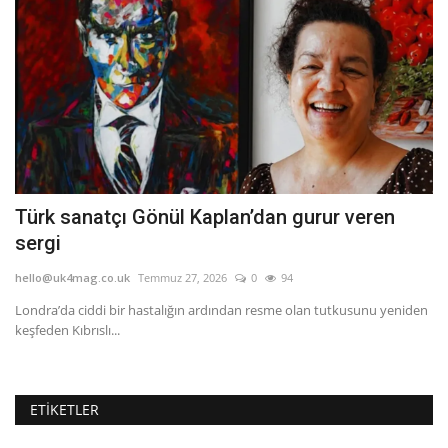
Türk sanatçı Gönül Kaplan’dan gurur veren
İ
sergi
U
hello@uk4mag.co.uk
Temmuz 27, 2026
0
94
he
Londra’da ciddi bir hastalığın ardından resme olan tutkusunu yeniden
"E
keşfeden Kıbrıslı...
ke
ETIKETLER