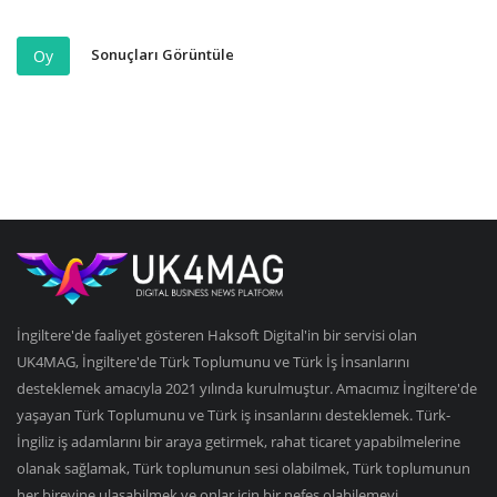
Sonuçları Görüntüle
Oy
İngiltere'de faaliyet gösteren Haksoft Digital'in bir servisi olan
UK4MAG, İngiltere'de Türk Toplumunu ve Türk İş İnsanlarını
desteklemek amacıyla 2021 yılında kurulmuştur. Amacımız İngiltere'de
yaşayan Türk Toplumunu ve Türk iş insanlarını desteklemek. Türk-
İngiliz iş adamlarını bir araya getirmek, rahat ticaret yapabilmelerine
olanak sağlamak, Türk toplumunun sesi olabilmek, Türk toplumunun
her bireyine ulaşabilmek ve onlar için bir nefes olabilemeyi