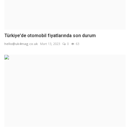
Türkiye'de otomobil fiyatlarında son durum
hello@uk4mag.co.uk
Mart 13, 2023
0
63