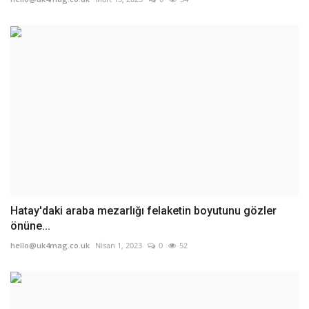
Hatay'daki araba mezarlığı felaketin boyutunu gözler
önüne...
hello@uk4mag.co.uk
Nisan 1, 2023
0
52