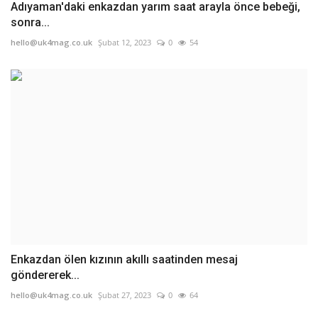
Adıyaman'daki enkazdan yarım saat arayla önce bebeği,
sonra...
hello@uk4mag.co.uk
Şubat 12, 2023
0
54
Enkazdan ölen kızının akıllı saatinden mesaj
göndererek...
hello@uk4mag.co.uk
Şubat 27, 2023
0
64