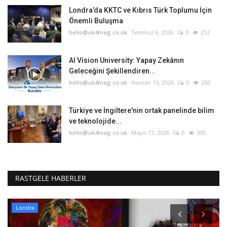
Londra’da KKTC ve Kıbrıs Türk Toplumu İçin
Önemli Buluşma
hello@uk4mag.co.uk
Temmuz 6, 2026
0
212
AI Vision University: Yapay Zekânın
Geleceğini Şekillendiren...
hello@uk4mag.co.uk
Haziran 19, 2026
0
250
Türkiye ve İngiltere'nin ortak panelinde bilim
ve teknolojide...
hello@uk4mag.co.uk
Mayıs 17, 2026
0
395
RASTGELE HABERLER
Londra